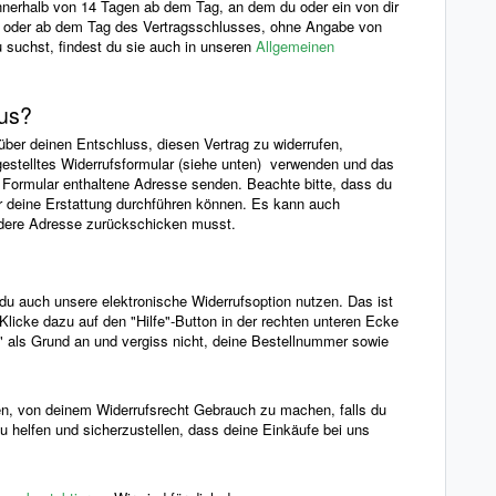
nnerhalb von 14 Tagen ab dem Tag, an dem du oder ein von dir
t oder ab dem Tag des Vertragsschlusses, ohne Angabe von
 suchst, findest du sie auch in unseren
Allgemeinen
aus?
ber deinen Entschluss, diesen Vertrag zu widerrufen,
gestelltes Widerrufsformular (siehe unten) verwenden und das
m Formular enthaltene Adresse senden. Beachte bitte, dass du
r deine Erstattung durchführen können. Es kann auch
ndere Adresse zurückschicken musst.
u auch unsere elektronische Widerrufsoption nutzen. Das ist
licke dazu auf den "Hilfe"-Button in der rechten unteren Ecke
g" als Grund an und vergiss nicht, deine Bestellnummer sowie
fen, von deinem Widerrufsrecht Gebrauch zu machen, falls du
 zu helfen und sicherzustellen, dass deine Einkäufe bei uns