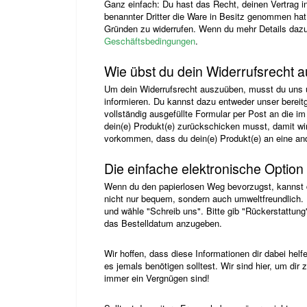
Ganz einfach: Du hast das Recht, deinen Vertrag i
benannter Dritter die Ware in Besitz genommen ha
Gründen zu widerrufen. Wenn du mehr Details dazu
Geschäftsbedingungen
.
Wie übst du dein Widerrufsrecht 
Um dein Widerrufsrecht auszuüben, musst du uns ü
informieren. Du kannst dazu entweder unser bereit
vollständig ausgefüllte Formular per Post an die i
dein(e) Produkt(e) zurückschicken musst, damit wi
vorkommen, dass du dein(e) Produkt(e) an eine a
Die einfache elektronische Option
Wenn du den papierlosen Weg bevorzugst, kannst d
nicht nur bequem, sondern auch umweltfreundlich. K
und wähle "Schreib uns". Bitte gib "Rückerstattun
das Bestelldatum anzugeben.
Wir hoffen, dass diese Informationen dir dabei hel
es jemals benötigen solltest. Wir sind hier, um dir
immer ein Vergnügen sind!